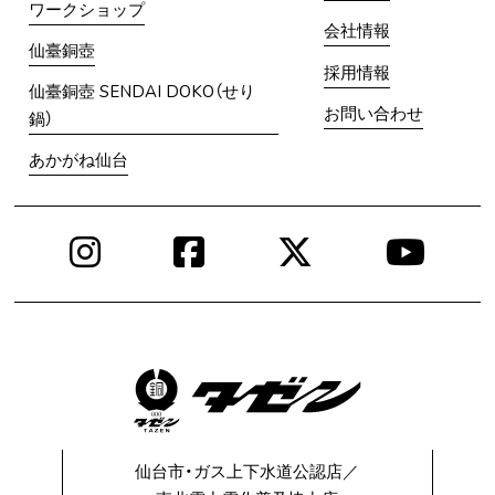
ワークショップ
会社情報
仙臺銅壺
採用情報
仙臺銅壺 SENDAI DOKO（せり
お問い合わせ
鍋）
あかがね仙台
Instagram
Facebook
X
You
仙台市・ガス上下水道公認店／