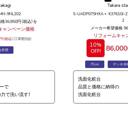
takagi
Takara st
7MN-9NL202
S-UADP075HXA＋ K37610J-2
2
36,850円（税込）を
メーカー希望価格 96,
キャンペーン価格
リフォームキャ
円（税込）
（工事費別途）
10
%
86,000
台所用
OFF!
75cm
デッキ水
洗面化粧台
ーで
品質と価格に納得の
力で洗い流す！
洗面化粧台