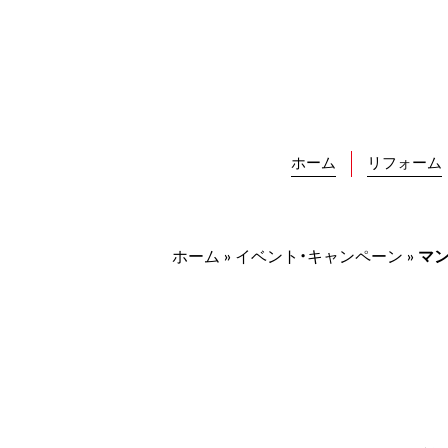
Skip
to
content
ホーム
リフォーム
ホーム
»
イベント・キャンペーン
»
マ