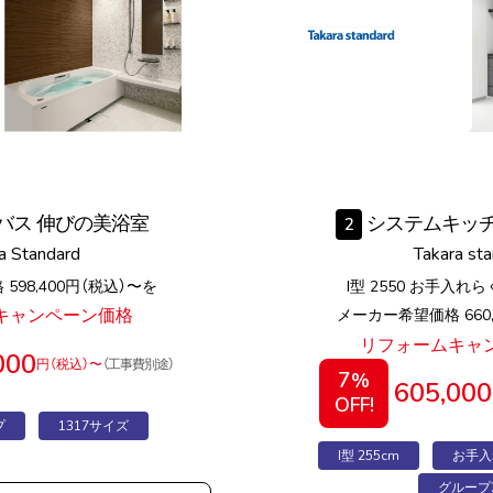
バス 伸びの美浴室
システムキッチ
2
a Standard
Takara st
598,400円（税込）〜を
I型 2550 お手入れ
キャンペーン価格
メーカー希望価格 660,
リフォームキャ
000
円（税込）〜
（工事費別途）
7
%
605,000
OFF!
プ
1317サイズ
I型 255cm
お手入
グループ