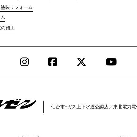
ア塗装リフォーム
ーム
道の施工
Instagram
Facebook
X
YouT
仙台市・ガス上下水道公認店／
東北電力電