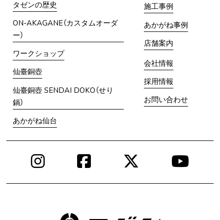
タゼンの歴史
施工事例
ON-AKAGANE（カスタムオーダ
あかがね事例
ー）
店舗案内
ワークショップ
会社情報
仙臺銅壺
採用情報
仙臺銅壺 SENDAI DOKO（せり
お問い合わせ
鍋）
あかがね仙台
Instagram
Facebook
X
You