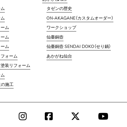
ーム
タゼンの歴史
ーム
ON-AKAGANE（カスタムオーダー）
ォーム
ワークショップ
ォーム
仙臺銅壺
ォーム
仙臺銅壺 SENDAI DOKO（せり鍋）
リフォーム
あかがね仙台
ア塗装リフォーム
ーム
道の施工
Instagram
Facebook
X
YouT