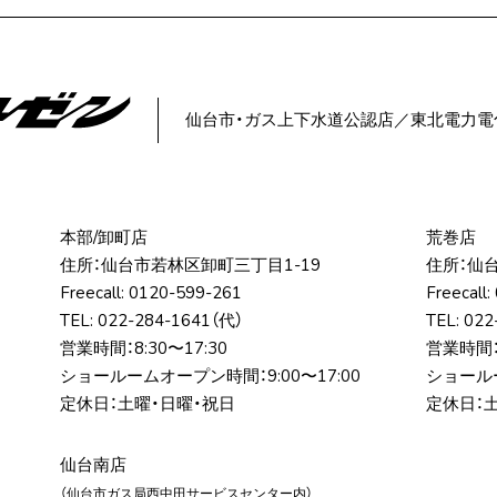
仙台市・ガス上下水道公認店／
東北電力電
本部/卸町店
荒巻店
住所：仙台市若林区卸町三丁⽬1-19
住所：仙
Freecall:
0120-599-261
Freecall:
TEL:
022-284-1641
（代）
TEL:
022
営業時間：8:30〜17:30
営業時間：8
ショールームオープン時間：9:00〜17:00
ショールー
定休日：土曜・日曜・祝日
定休日：
仙台南店
（仙台市ガス局⻄中⽥サービスセンター内）