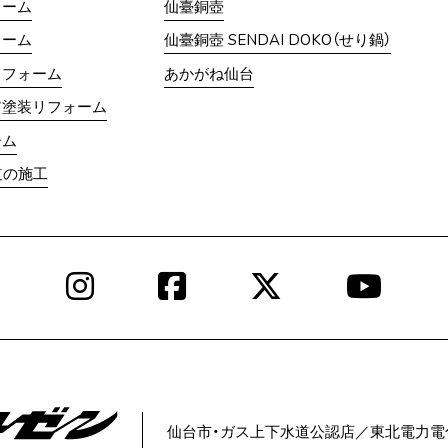
ォーム
仙臺銅壺
ォーム
仙臺銅壺 SENDAI DOKO（せり鍋）
リフォーム
あかがね仙台
ア塗装リフォーム
ーム
道の施工
Instagram
Facebook
X
YouT
仙台市・ガス上下水道公認店／
東北電力電