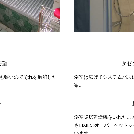
要望
タゼ
槽も狭いのでそれを解消した
浴室は広げてシステムバス
案。
ン
浴室暖房乾燥機をいれたこ
もLIXILのオーバーヘッ
います。