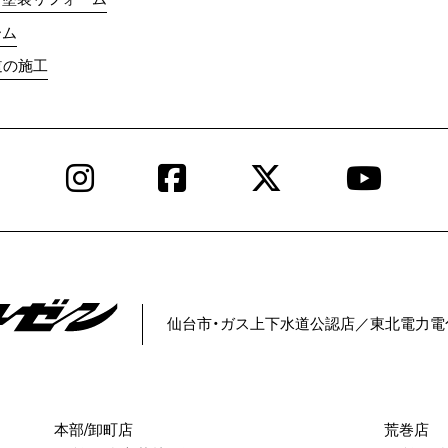
ーム
道の施工
Instagram
Facebook
X
YouT
仙台市・ガス上下水道公認店／
東北電力電
本部/卸町店
荒巻店