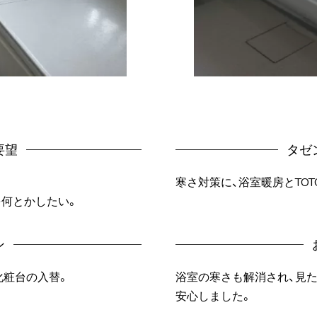
要望
タゼ
寒さ対策に、浴室暖房とTO
を何とかしたい。
ン
化粧台の入替。
浴室の寒さも解消され、見
安心しました。