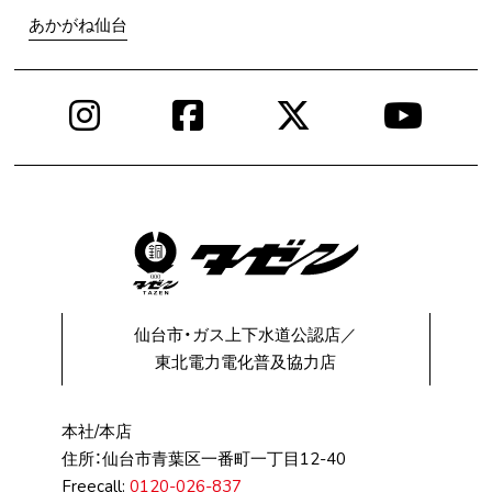
あかがね仙台
Instagram
Facebook
X
You
仙台市・ガス上下水道公認店／
東北電力電化普及協力店
本社/本店
住所：仙台市⻘葉区⼀番町⼀丁⽬12-40
Freecall:
0120-026-837