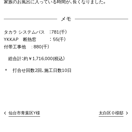
家族のお風呂に入っている時間が、長くなりました。
メモ
タカラ システムバス ：781(千）
YKKAP 断熱窓 ： 55(千）
付帯工事他 : 880(千）
総合計：約￥1,716,000(税込）
＊ 打合せ回数2回、施工日数10日
仙台市青葉区Y様
太白区Ｏ様邸