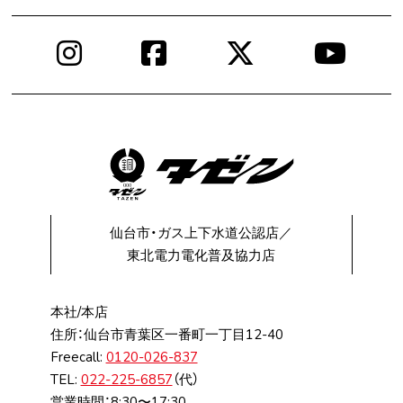
Instagram
Facebook
X
You
仙台市・ガス上下水道公認店／
東北電力電化普及協力店
本社/本店
住所：仙台市⻘葉区⼀番町⼀丁⽬12-40
Freecall:
0120-026-837
TEL:
022-225-6857
（代）
営業時間：8:30〜17:30