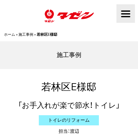
Skip
to
content
ホーム
»
施工事例
»
若林区E様邸
施工事例
若林区E様邸
お手入れが楽で節水！トイレ
トイレのリフォーム
担当：渡辺