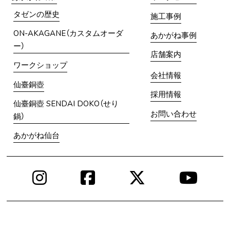
タゼンの歴史
施工事例
ON-AKAGANE（カスタムオーダ
あかがね事例
ー）
店舗案内
ワークショップ
会社情報
仙臺銅壺
採用情報
仙臺銅壺 SENDAI DOKO（せり
お問い合わせ
鍋）
あかがね仙台
Instagram
Facebook
X
You