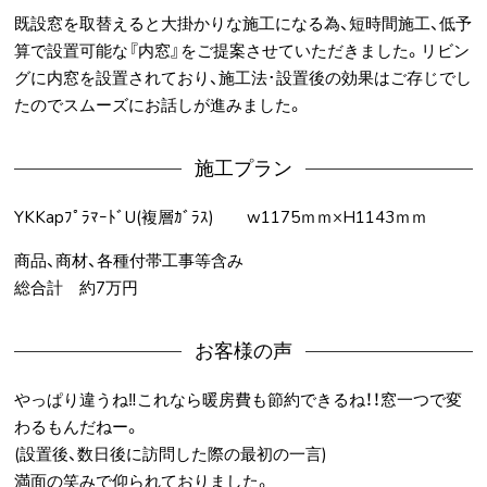
既設窓を取替えると大掛かりな施工になる為、短時間施工、低予
算で設置可能な『内窓』をご提案させていただきました。リビン
グに内窓を設置されており、施工法･設置後の効果はご存じでし
たのでスムーズにお話しが進みました。
施工プラン
YKKapﾌﾟﾗﾏｰﾄﾞU(複層ｶﾞﾗｽ) w1175ｍｍ×H1143ｍｍ
商品、商材、各種付帯工事等含み
総合計 約7万円
お客様の声
やっぱり違うね‼これなら暖房費も節約できるね！！窓一つで変
わるもんだねー。
(設置後、数日後に訪問した際の最初の一言)
満面の笑みで仰られておりました。