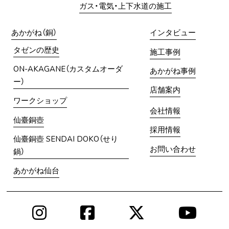
ガス・電気・上下水道の施工
あかがね（銅）
インタビュー
タゼンの歴史
施工事例
ON-AKAGANE（カスタムオーダ
あかがね事例
ー）
店舗案内
ワークショップ
会社情報
仙臺銅壺
採用情報
仙臺銅壺 SENDAI DOKO（せり
お問い合わせ
鍋）
あかがね仙台
Instagram
Facebook
X
You