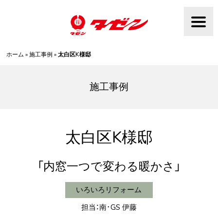
Skip
to
content
ホーム
»
施工事例
»
太白区K様邸
施工事例
太白区K様邸
内窓一つで変わる暖かさ
いろいろリフォーム
担当：南･GS 伊藤