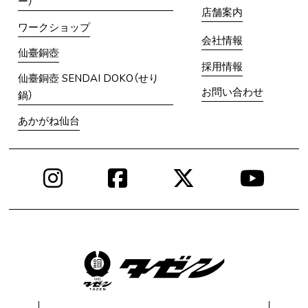
ー）
店舗案内
ワークショップ
会社情報
仙臺銅壺
採用情報
仙臺銅壺 SENDAI DOKO（せり
お問い合わせ
鍋）
あかがね仙台
Instagram
Facebook
X
You