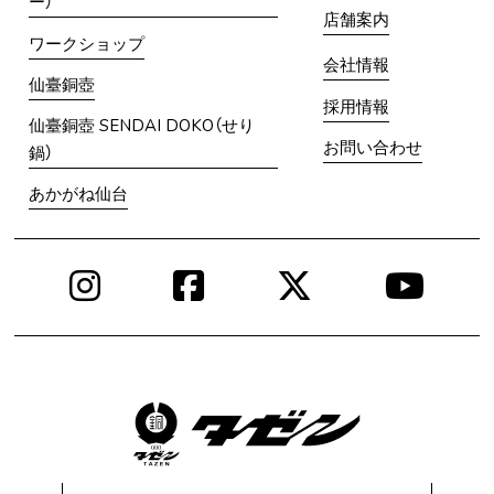
ー）
店舗案内
ワークショップ
会社情報
仙臺銅壺
採用情報
仙臺銅壺 SENDAI DOKO（せり
お問い合わせ
鍋）
あかがね仙台
Instagram
Facebook
X
You