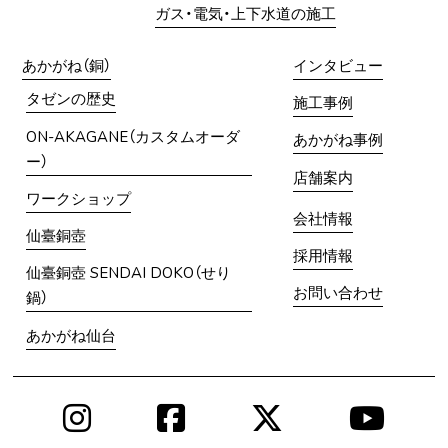
ガス・電気・上下水道の施工
あかがね（銅）
インタビュー
タゼンの歴史
施工事例
ON-AKAGANE（カスタムオーダ
あかがね事例
ー）
店舗案内
ワークショップ
会社情報
仙臺銅壺
採用情報
仙臺銅壺 SENDAI DOKO（せり
お問い合わせ
鍋）
あかがね仙台
Instagram
Facebook
X
You