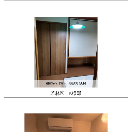
和室から洋室へ 収納力もUP！
若林区 K様邸