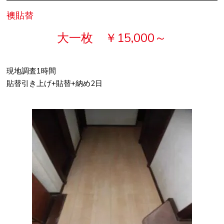
襖貼替
大一枚 ￥15,000～
現地調査1時間
貼替引き上げ+貼替+納め2日