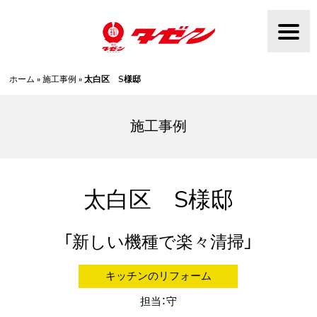
Skip
to
content
ホーム
»
施工事例
»
太白区 S様邸
施工事例
太白区 S様邸
新しい機種で楽々清掃
キッチンのリフォーム
担当：守