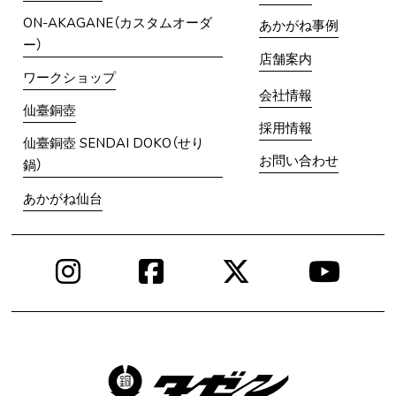
ON-AKAGANE（カスタムオーダ
あかがね事例
ー）
店舗案内
ワークショップ
会社情報
仙臺銅壺
採用情報
仙臺銅壺 SENDAI DOKO（せり
お問い合わせ
鍋）
あかがね仙台
Instagram
Facebook
X
You