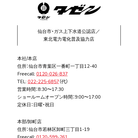
仙台市・ガス上下水道公認店／
東北電力電化普及協力店
本社/本店
住所：仙台市⻘葉区⼀番町⼀丁⽬12-40
Freecall:
0120-026-837
TEL:
022-225-6857
（代）
営業時間：8:30〜17:30
ショールームオープン時間：9:00〜17:00
定休日：日曜・祝日
本部/卸町店
住所：仙台市若林区卸町三丁⽬1-19
Freecall:
0120-599-261