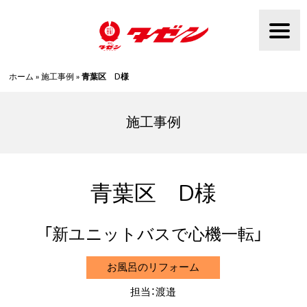
Skip
to
content
ホーム
»
施工事例
»
青葉区 D様
施工事例
青葉区 D様
新ユニットバスで心機一転
お風呂のリフォーム
担当：渡邉