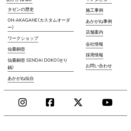
タゼンの歴史
施工事例
ON-AKAGANE（カスタムオーダ
あかがね事例
ー）
店舗案内
ワークショップ
会社情報
仙臺銅壺
採用情報
仙臺銅壺 SENDAI DOKO（せり
お問い合わせ
鍋）
あかがね仙台
Instagram
Facebook
X
You