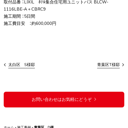
取付品番 ：LIXIL ﾎﾃﾙ集合住宅用ユニットバス BLCW-
1116LBE-A＋CBRC9
施工期間 ：5日間
施工費目安 ：約600,000円
太白区 S様邸
青葉区T様邸
お問い合わせはお気軽にどうぞ
ホーム
»
施工事例
»
青葉区 D様